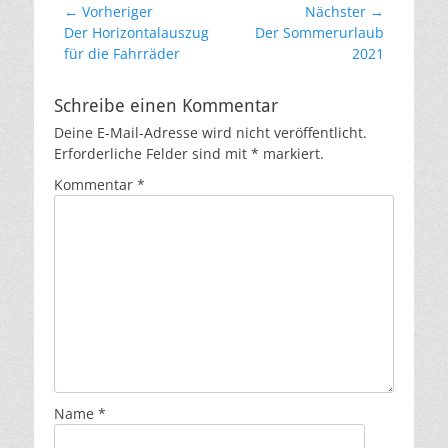
Beitrags-
← Vorheriger
Nächster →
Vorheriger
Nächster
Der Horizontalauszug
Der Sommerurlaub
Navigation
Beitrag:
Beitrag:
für die Fahrräder
2021
Schreibe einen Kommentar
Deine E-Mail-Adresse wird nicht veröffentlicht.
Erforderliche Felder sind mit
*
markiert.
Kommentar
*
Name
*