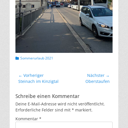
Kategorien
Sommerurlaub 2021
Beitrags-
← Vorheriger
Nächster →
Vorheriger
Nächster
Steinach im Kinzigtal
Oberstaufen
Navigation
Beitrag:
Beitrag:
Schreibe einen Kommentar
Deine E-Mail-Adresse wird nicht veröffentlicht.
Erforderliche Felder sind mit
*
markiert.
Kommentar
*